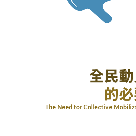
全民動
的必
The Need for Collective Mobiliz