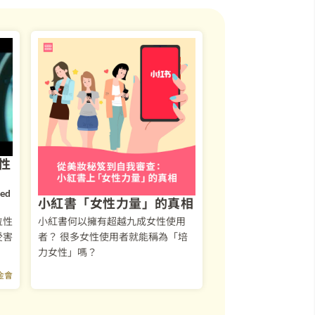
性
ed 
小紅書「女性力量」的真相⁣
位性
小紅書何以擁有超越九成女性使用
受害
者？⁣ 很多女性使用者就能稱為「培
力女性」嗎？⁣
金會