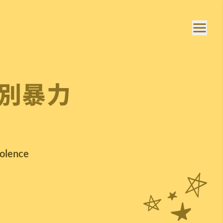
別暴力
iolence