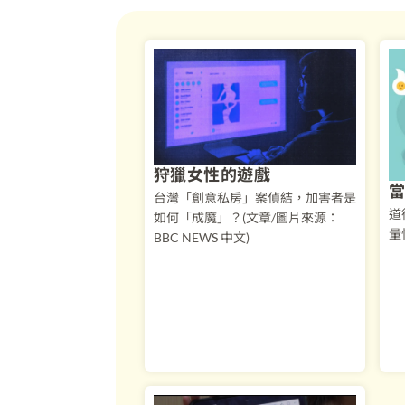
狩獵女性的遊戲
台灣「創意私房」案偵結，加害者是
道
如何「成魔」？(文章/圖片來源：
量
BBC NEWS 中文)