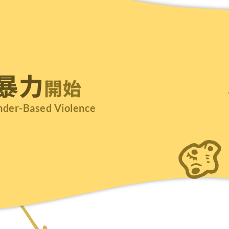
暴力
開始
nder-Based Violence