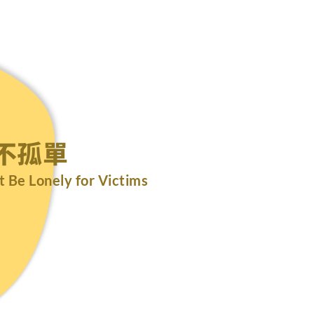
不孤單
t Be Lonely for Victims